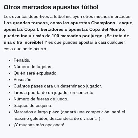
Otros mercados apuestas fútbol
Los eventos deportivos a fútbol incluyen otros muchos mercados.
Los grandes torneos, como las apuestas Champions League,
apuestas Copa Libertadores o apuestas Copa del Mundo,
pueden incluir más de 100 mercados por juego. ¡Se trata de
una cifra increíble!
Y es que puedes apostar a casi cualquier
cosa que se te ocurra:
Penaltis.
Número de tarjetas.
Quién será expulsado.
Posesión.
Cuántos pases dará un determinado jugador.
Tiros a puerta de un jugador en concreto.
Número de fueras de juego.
Saques de esquina.
Mercados a largo plazo (ganará una competición, será el
máximo goleador, descenderá de división…).
¡Y muchas más opciones!