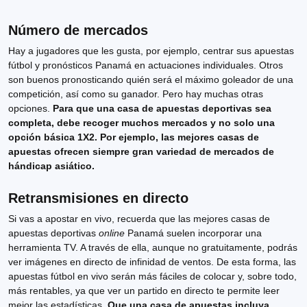
Número de mercados
Hay a jugadores que les gusta, por ejemplo, centrar sus apuestas
fútbol y pronósticos Panamá en actuaciones individuales. Otros
son buenos pronosticando quién será el máximo goleador de una
competición, así como su ganador. Pero hay muchas otras
opciones.
Para que una casa de apuestas deportivas sea
completa, debe recoger muchos mercados y no solo una
opción básica 1X2. Por ejemplo, las mejores casas de
apuestas ofrecen siempre gran variedad de mercados de
hándicap asiático.
Retransmisiones en directo
Si vas a apostar en vivo, recuerda que las mejores casas de
apuestas deportivas
online
Panamá suelen incorporar una
herramienta TV. A través de ella, aunque no gratuitamente, podrás
ver imágenes en directo de infinidad de ventos. De esta forma, las
apuestas fútbol en vivo serán más fáciles de colocar y, sobre todo,
más rentables, ya que ver un partido en directo te permite leer
mejor las estadísticas.
Que una casa de apuestas incluya