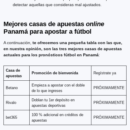
detectar aquellas que consideras mal ajustados.
Mejores casas de apuestas
online
Panamá para apostar a fútbol
A continuación,
te ofrecemos una pequeña tabla con las que,
en nuestra opinión, son las tres mejores casas de apuestas
actuales para los pronósticos fútbol en Panamá
:
Casa de
Promoción de bienvenida
Regístrate ya
apuestas
Empieza a apostar con el doble
Betano
PRÓXIMAMENTE
de lo que ingreses
Doblan tu 1er depósito en
Rivalo
PRÓXIMAMENTE
apuestas deportivas
100 % adicional en créditos de
bet365
PRÓXIMAMENTE
apuestas