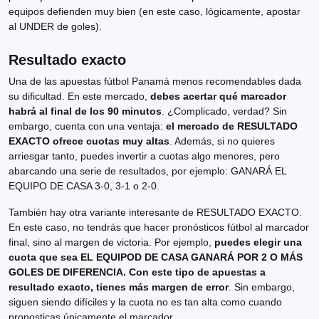
equipos defienden muy bien (en este caso, lógicamente, apostar
al UNDER de goles).
Resultado exacto
Una de las apuestas fútbol Panamá menos recomendables dada
su dificultad. En este mercado,
debes acertar qué marcador
habrá al final de los 90 minutos
. ¿Complicado, verdad? Sin
embargo, cuenta con una ventaja:
el mercado de RESULTADO
EXACTO ofrece cuotas muy altas
. Además, si no quieres
arriesgar tanto, puedes invertir a cuotas algo menores, pero
abarcando una serie de resultados, por ejemplo: GANARÁ EL
EQUIPO DE CASA 3-0, 3-1 o 2-0.
También hay otra variante interesante de RESULTADO EXACTO.
En este caso, no tendrás que hacer pronósticos fútbol al marcador
final, sino al margen de victoria. Por ejemplo,
puedes elegir una
cuota que sea EL EQUIPOD DE CASA GANARÁ POR 2 O MÁS
GOLES DE DIFERENCIA. Con este tipo de apuestas a
resultado exacto, tienes más margen de error
. Sin embargo,
siguen siendo difíciles y la cuota no es tan alta como cuando
pronosticas únicamente el marcador.