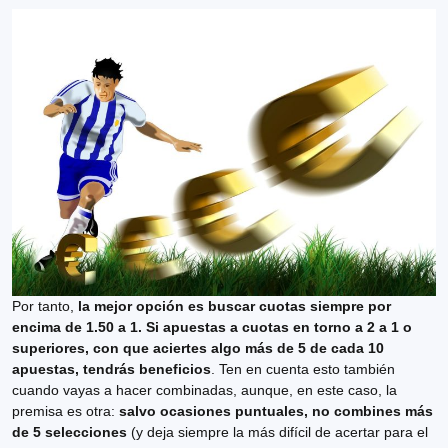
Por tanto,
la mejor opción es buscar cuotas siempre por
encima de 1.50 a 1. Si apuestas a cuotas en torno a 2 a 1 o
superiores, con que aciertes algo más de 5 de cada 10
apuestas, tendrás beneficios
. Ten en cuenta esto también
cuando vayas a hacer combinadas, aunque, en este caso, la
premisa es otra:
salvo ocasiones puntuales, no combines más
de 5 selecciones
(y deja siempre la más difícil de acertar para el