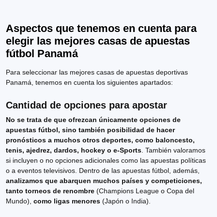
Aspectos que tenemos en cuenta para
elegir las mejores casas de apuestas
fútbol Panamá
Para seleccionar las mejores casas de apuestas deportivas
Panamá, tenemos en cuenta los siguientes apartados:
Cantidad de opciones para apostar
No se trata de que ofrezcan únicamente opciones de
apuestas fútbol, sino también posibilidad de hacer
pronósticos a muchos otros deportes, como baloncesto,
tenis, ajedrez, dardos, hockey o e-Sports
. También valoramos
si incluyen o no opciones adicionales como las apuestas políticas
o a eventos televisivos. Dentro de las apuestas fútbol, además,
analizamos que abarquen muchos países y competiciones,
tanto torneos de renombre
(Champions League o Copa del
Mundo),
como ligas menores
(Japón o India).