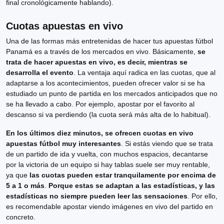
final cronológicamente hablando).
Cuotas apuestas en vivo
Una de las formas más entretenidas de hacer tus apuestas fútbol
Panamá es a través de los mercados en vivo. Básicamente,
se
trata de hacer apuestas en vivo, es decir, mientras se
desarrolla el evento
. La ventaja aquí radica en las cuotas, que al
adaptarse a los acontecimientos, pueden ofrecer valor si se ha
estudiado un punto de partida en los mercados anticipados que no
se ha llevado a cabo. Por ejemplo, apostar por el favorito al
descanso si va perdiendo (la cuota será más alta de lo habitual).
En los últimos diez minutos, se ofrecen cuotas en vivo
apuestas fútbol muy interesantes
. Si estás viendo que se trata
de un partido de ida y vuelta, con muchos espacios, decantarse
por la victoria de un equipo si hay tablas suele ser muy rentable,
ya que
las cuotas pueden estar tranquilamente por encima de
5 a 1 o más
.
Porque estas se adaptan a las estadísticas, y las
estadísticas no siempre pueden leer las sensaciones
. Por ello,
es recomendable apostar viendo imágenes en vivo del partido en
concreto.