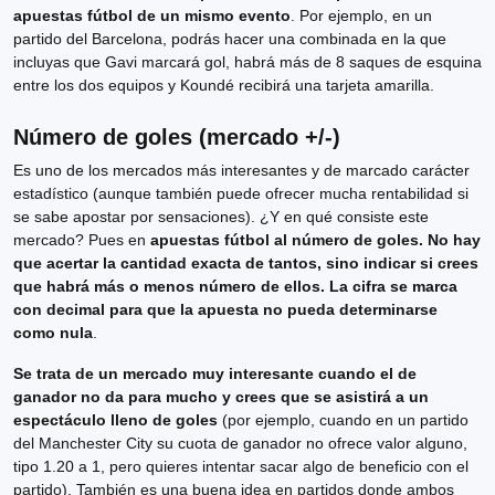
apuestas fútbol de un mismo evento
. Por ejemplo, en un
partido del Barcelona, podrás hacer una combinada en la que
incluyas que Gavi marcará gol, habrá más de 8 saques de esquina
entre los dos equipos y Koundé recibirá una tarjeta amarilla.
Número de goles (mercado +/-)
Es uno de los mercados más interesantes y de marcado carácter
estadístico (aunque también puede ofrecer mucha rentabilidad si
se sabe apostar por sensaciones). ¿Y en qué consiste este
mercado? Pues en
apuestas fútbol al número de goles. No hay
que acertar la cantidad exacta de tantos, sino indicar si crees
que habrá más o menos número de ellos. La cifra se marca
con decimal para que la apuesta no pueda determinarse
como nula
.
Se trata de un mercado muy interesante cuando el de
ganador no da para mucho y crees que se asistirá a un
espectáculo lleno de goles
(por ejemplo, cuando en un partido
del Manchester City su cuota de ganador no ofrece valor alguno,
tipo 1.20 a 1, pero quieres intentar sacar algo de beneficio con el
partido). También es una buena idea en partidos donde ambos