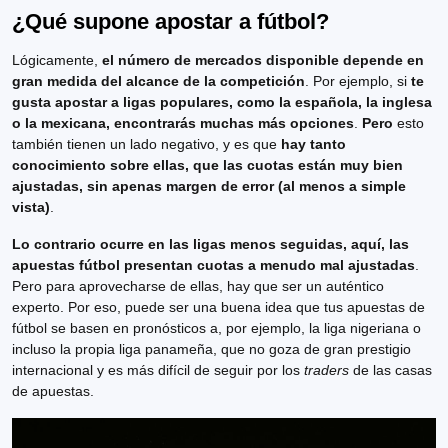
¿Qué supone apostar a fútbol?
Lógicamente,
el número de mercados disponible depende en
gran medida del alcance de la competición
. Por ejemplo, si
te
gusta apostar a ligas populares, como la española, la inglesa
o la mexicana, encontrarás muchas más opciones
.
Pero
esto
también tienen un lado negativo, y es que
hay tanto
conocimiento sobre ellas, que las cuotas están muy bien
ajustadas, sin apenas margen de error (al menos a simple
vista)
.
Lo contrario ocurre en las ligas menos seguidas, aquí, las
apuestas fútbol presentan cuotas a menudo mal ajustadas
.
Pero para aprovecharse de ellas, hay que ser un auténtico
experto. Por eso, puede ser una buena idea que tus apuestas de
fútbol se basen en pronósticos a, por ejemplo, la liga nigeriana o
incluso la propia liga panameña, que no goza de gran prestigio
internacional y es más difícil de seguir por los
traders
de las casas
de apuestas.