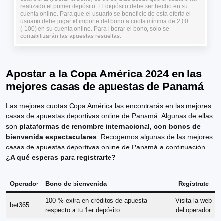
realizado el primer depósito. El depósito debe ser hecho en su
cuenta online. Para que el usuario se beneficie de esta oferta el
usuario debe jugar el importe del bono a cuota mínima de 2,00
(-100) en su cuenta online. Para liberar el bono, solo se
contabilizarán las apuestas resueltas.
Apostar a la Copa América 2024 en las
mejores casas de apuestas de Panamá
Las mejores cuotas Copa América las encontrarás en las mejores
casas de apuestas deportivas online de Panamá. Algunas de ellas
son
plataformas de renombre internacional, con bonos de
bienvenida espectaculares
. Recogemos algunas de las mejores
casas de apuestas deportivas online de Panamá a continuación.
¿A qué esperas para registrarte?
Operador
Bono de bienvenida
Regístrate
100 % extra en créditos de apuesta
Visita la web
bet365
respecto a tu 1er depósito
del operador