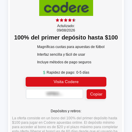
Actulizado:
09/08/2026
100% del primer depósito hasta $100
Magníficas cuotas para apuestas de fútbol
Interfaz sencilla y fácil de usar
Incluye métodos de pago seguros
$
Rapidez de pago:
0-5 días
Visita Codere
Copiar
Depósitos y retiros:
La oferta consiste en un bono del 100% del primer depósito hasta
$100 para jugar en Codere apuestas online. El depósito mínimo
para acceder al bono es de $20 y el plazo máximo para completar
esta oferta (liberar el bono) es de 60 días desde que el usuario ha