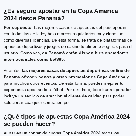
¿Es seguro apostar en la Copa América
2024 desde Panamá?
Por supuesto
. Las mejores casas de apuestas del país operan
con todas las de la ley bajo marcos regulatorios muy claros, así
como diversas licencias. De esta forma, se trata de plataformas de
apuestas deportivas y juegos de casino totalmente seguras para el
usuario. Como ves,
en Panamá están disponibles operadores
internacionales como bet365
.
Además,
las mejores casas de apuestas deportivas online de
Panamá ofrecen bonos y otras promociones Copa América
y
para muchos otros eventos. De esta forma, puedes mejorar tu
experiencia apostando a fútbol. Por otro lado, todo buen operador
incluye un servicio de atención al cliente de calidad para poder
solucionar cualquier contratiempo.
¿Qué tipos de apuestas Copa América 2024
se pueden hacer?
Aunar en un contenido cuotas Copa América 2024 todos los