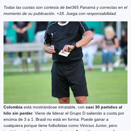
Todas las cuotas son cortesía de bet365 Panamá y correctas en el
momento de su publicación. +18. Juega con responsabilidad.
Colombia
está mostrándose intratable, con
casi 30 partidos al
hilo sin perder
. Viene de liderar el Grupo D saliendo a cuota por
encima de 3 a 1. Brasil no está en forma: Puede ganar a
cualquiera porque tiene futbolistas como Vinícius Junior, pero