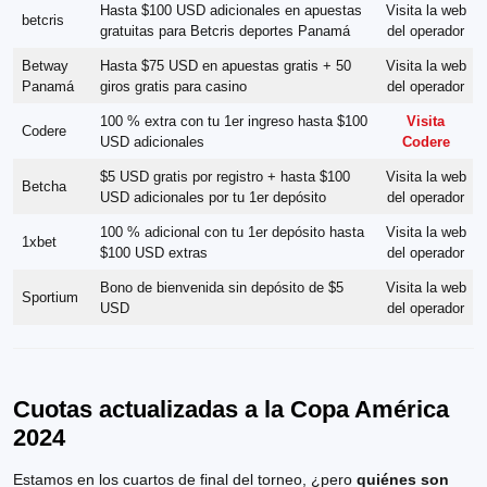
Hasta $100 USD adicionales en apuestas
Visita la web
betcris
gratuitas para Betcris deportes Panamá
del operador
Betway
Hasta $75 USD en apuestas gratis + 50
Visita la web
Panamá
giros gratis para casino
del operador
100 % extra con tu 1er ingreso hasta $100
Visita
Codere
USD adicionales
Codere
$5 USD gratis por registro + hasta $100
Visita la web
Betcha
USD adicionales por tu 1er depósito
del operador
100 % adicional con tu 1er depósito hasta
Visita la web
1xbet
$100 USD extras
del operador
Bono de bienvenida sin depósito de $5
Visita la web
Sportium
USD
del operador
Cuotas actualizadas a la Copa América
2024
Estamos en los cuartos de final del torneo, ¿pero
quiénes son