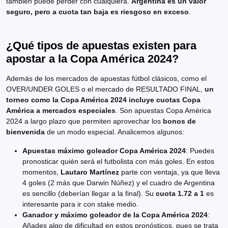
también puede perder con cualquiera.
Argentina es un valor
seguro, pero a cuota tan baja es riesgoso en exceso
.
¿Qué tipos de apuestas existen para
apostar a la Copa América 2024?
Además de los mercados de apuestas fútbol clásicos, como el
OVER/UNDER GOLES o el mercado de RESULTADO FINAL,
un
torneo como la Copa América 2024 incluye cuotas Copa
América a mercados especiales
. Son apuestas Copa América
2024 a largo plazo que permiten aprovechar los
bonos de
bienvenida
de un modo especial. Analicemos algunos:
Apuestas máximo goleador Copa América 2024
: Puedes
pronosticar quién será el futbolista con más goles. En estos
momentos,
Lautaro Martínez
parte con ventaja, ya que lleva
4 goles (2 más que Darwin Núñez) y el cuadro de Argentina
es sencillo (deberían llegar a la final). Su
cuota 1.72 a 1
es
interesante para ir con stake medio.
Ganador y máximo goleador de la Copa América 2024
:
Añades algo de dificultad en estos pronósticos, pues se trata